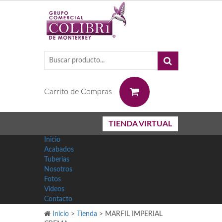
0
Carrito de Compras
TIENDA VIRTUAL
Inicio
Acabados
Tuberias
Nosotros
Fotos
Videos
Contacto
Inicio
>
Tienda
>
MARFIL IMPERIAL