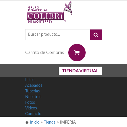
0
Carrito de Compras
TIENDA VIRTUAL
Inicio
Acabados
Tuberias
Nosotros
Fotos
Videos
Contacto
Inicio
>
Tienda
>
IMPERIA