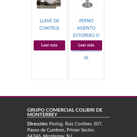
LLAVE DE
PERNO
CONTROL
ASIENTO
ESTOPERO O
´RING PARA
Leer más
Leer más
FLUXÓMETRO
6L
GRUPO COMERCIAL COLIBRÍ DE
MONTERREY
Dirección:
Prolog. Ruiz Cortines 307,
Paseo de Cumbres, Primer Sector,
64346, Monterrey, N.L.