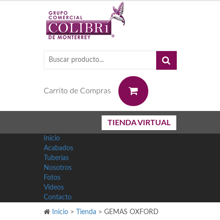
0
Carrito de Compras
TIENDA VIRTUAL
Inicio
Acabados
Tuberias
Nosotros
Fotos
Videos
Contacto
Inicio
>
Tienda
>
GEMAS OXFORD