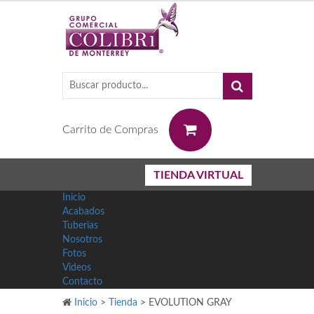
0
Carrito de Compras
TIENDA VIRTUAL
Inicio
Acabados
Tuberias
Nosotros
Fotos
Videos
Contacto
Inicio
>
Tienda
>
EVOLUTION GRAY