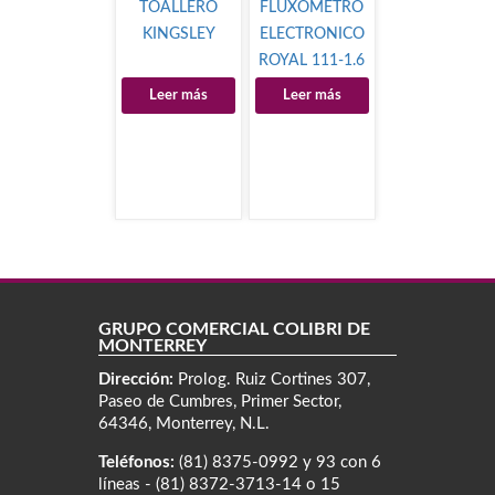
TOALLERO
FLUXOMETRO
KINGSLEY
ELECTRONICO
ROYAL 111-1.6
DFSM HW
Leer más
Leer más
GRUPO COMERCIAL COLIBRÍ DE
MONTERREY
Dirección:
Prolog. Ruiz Cortines 307,
Paseo de Cumbres, Primer Sector,
64346, Monterrey, N.L.
Teléfonos:
(81) 8375-0992 y 93 con 6
líneas - (81) 8372-3713-14 o 15