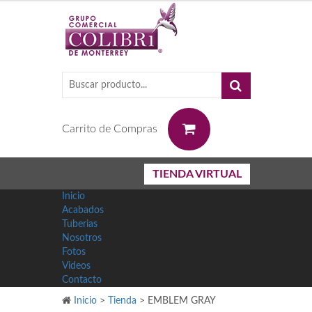
0
Carrito de Compras
TIENDA VIRTUAL
Inicio
Acabados
Tuberias
Nosotros
Fotos
Videos
Contacto
Inicio
>
Tienda
>
EMBLEM GRAY