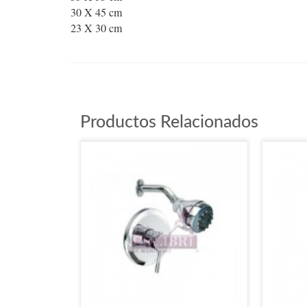
30 X 45 cm
23 X 30 cm
Z640
Productos Relacionados