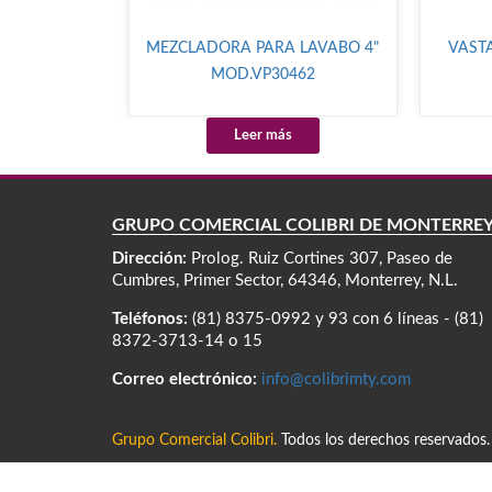
MEZCLADORA PARA LAVABO 4"
VAST
MOD.VP30462
Leer más
GRUPO COMERCIAL COLIBRÍ DE MONTERRE
Dirección:
Prolog. Ruiz Cortines 307, Paseo de
Cumbres, Primer Sector, 64346, Monterrey, N.L.
Teléfonos:
(81) 8375-0992 y 93 con 6 líneas - (81)
8372-3713-14 o 15
Correo electrónico:
info@colibrimty.com
Grupo Comercial Colibri.
Todos los derechos reservados.