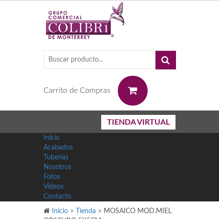
0
Carrito de Compras
TIENDA VIRTUAL
Inicio
Acabados
Tuberias
Nosotros
Fotos
Videos
Contacto
Inicio
>
Tienda
>
MOSAICO MOD.MIEL