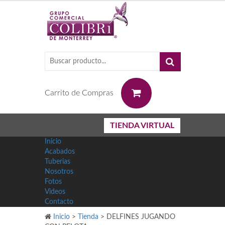
0
Carrito de Compras
TIENDA VIRTUAL
Inicio
Acabados
Tuberias
Nosotros
Fotos
Videos
Contacto
Inicio
>
Tienda
>
DELFINES JUGANDO