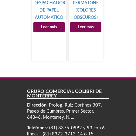
DESPACHADOR
PERMATONE
DE PAPEL
(COLORES
AUTOMATICO
OBSCUROS)
Leer más
Leer más
GRUPO COMERCIAL COLIBRÍ DE
MONTERREY
Dirección:
Prolog. Ruiz Cortines 307,
Paseo de Cumbres, Primer Sector,
64346, Monterrey, N.L.
Teléfonos:
(81) 8375-0992 y 93 con 6
líneas - (81) 8372-3713-14 o 15