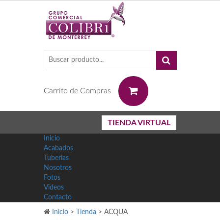
0
Carrito de Compras
TIENDA VIRTUAL
Inicio
Acabados
Tuberias
Nosotros
Fotos
Videos
Contacto
Inicio
>
Tienda
>
ACQUA