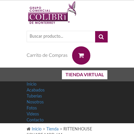
0
Carrito de Compras
TIENDA VIRTUAL
Inicio
Acabados
Tuberias
Nosotros
Fotos
Videos
Contacto
Inicio
>
Tienda
>
RITTENHOUSE