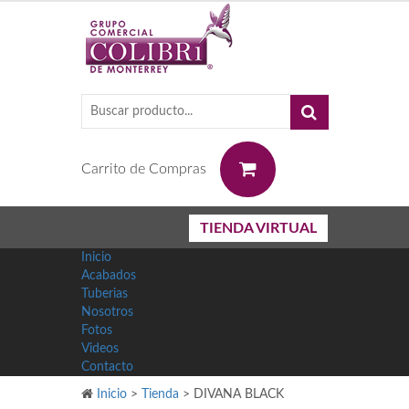
0
Carrito de Compras
TIENDA VIRTUAL
Inicio
Acabados
Tuberias
Nosotros
Fotos
Videos
Contacto
Inicio
>
Tienda
>
DIVANA BLACK