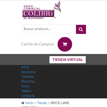
0
Carrito de Compras
TIENDA VIRTUAL
Inicio
Acabados
Tuberias
Nosotros
Fotos
Videos
Contacto
Inicio
>
Tienda
>
BRICK LANE