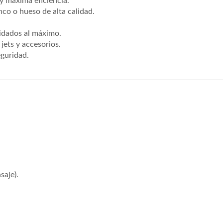
y máxima eficiencia.
co o hueso de alta calidad.
uidados al máximo.
jets y accesorios.
eguridad.
aje).