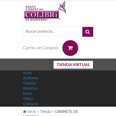
0
Carrito de Compras
TIENDA VIRTUAL
Inicio
Acabados
Tuberias
Nosotros
Fotos
Videos
Contacto
Inicio
>
Tienda
>
GABINETE DE