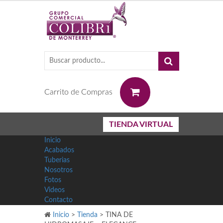
0
Carrito de Compras
TIENDA VIRTUAL
Inicio
Acabados
Tuberias
Nosotros
Fotos
Videos
Contacto
Inicio
>
Tienda
>
TINA DE