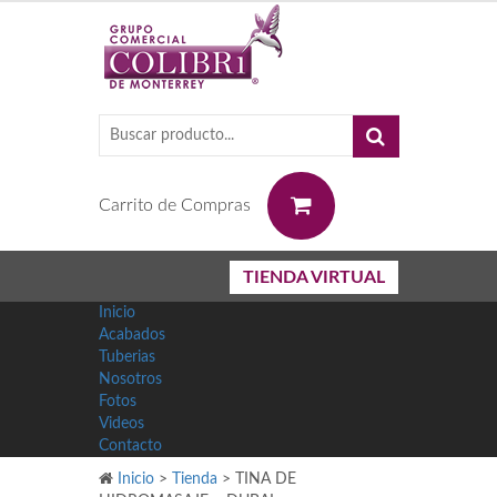
0
Carrito de Compras
TIENDA VIRTUAL
Inicio
Acabados
Tuberias
Nosotros
Fotos
Videos
Contacto
Inicio
>
Tienda
>
TINA DE