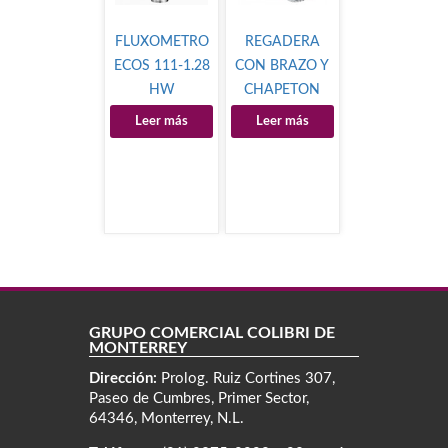
FLUXOMETRO
REGADERA
ECOS 111-1.28
CON BRAZO Y
HW
CHAPETON
Leer más
Leer más
GRUPO COMERCIAL COLIBRÍ DE
MONTERREY
Dirección:
Prolog. Ruiz Cortines 307,
Paseo de Cumbres, Primer Sector,
64346, Monterrey, N.L.