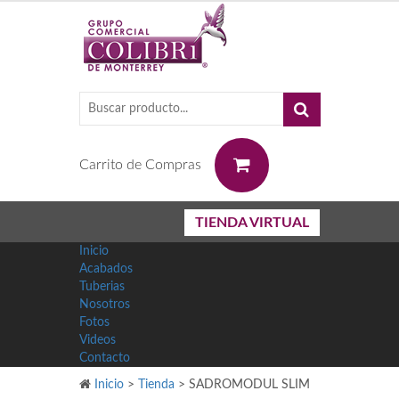
0
Carrito de Compras
TIENDA VIRTUAL
Inicio
Acabados
Tuberias
Nosotros
Fotos
Videos
Contacto
Inicio
>
Tienda
>
SADROMODUL SLIM