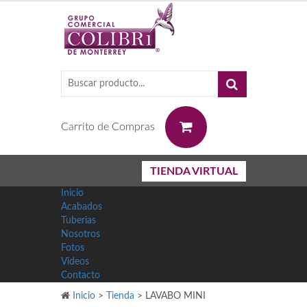
0
Carrito de Compras
TIENDA VIRTUAL
Inicio
Acabados
Tuberias
Nosotros
Fotos
Videos
Contacto
Inicio
>
Tienda
>
LAVABO MINI