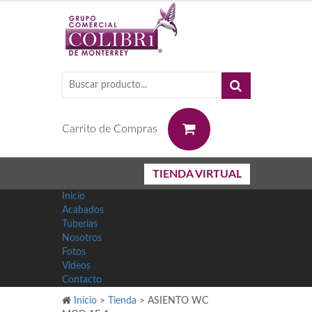
0
Carrito de Compras
TIENDA VIRTUAL
Inicio
Acabados
Tuberias
Nosotros
Fotos
Videos
Contacto
Inicio
>
Tienda
>
ASIENTO WC