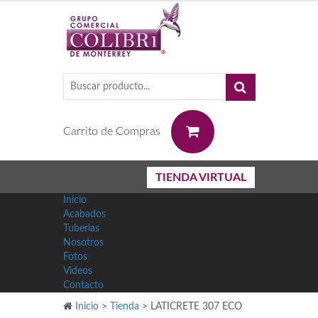
0
Carrito de Compras
TIENDA VIRTUAL
Inicio
Acabados
Tuberias
Nosotros
Fotos
Videos
Contacto
Inicio
>
Tienda
>
LATICRETE 307 ECO