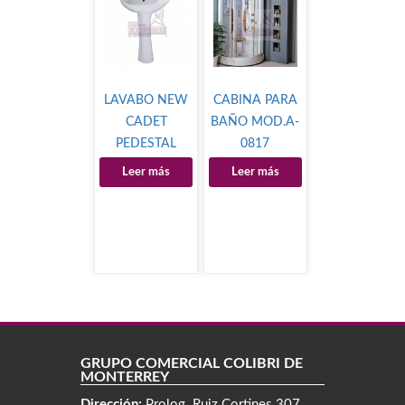
LAVABO NEW
CABINA PARA
CADET
BAÑO MOD.A-
PEDESTAL
0817
Leer más
Leer más
GRUPO COMERCIAL COLIBRÍ DE
MONTERREY
Dirección:
Prolog. Ruiz Cortines 307,