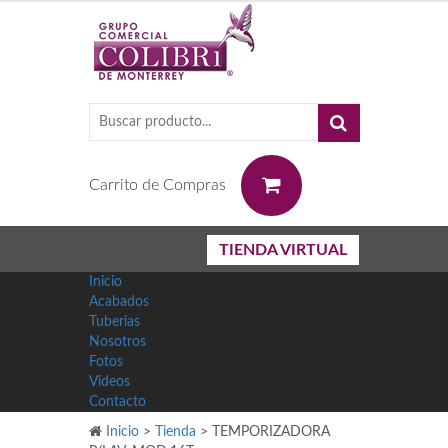
0
Carrito de Compras
TIENDA VIRTUAL
Inicio
Acabados
Tuberias
Nosotros
Fotos
Videos
Contacto
Inicio
>
Tienda
>
TEMPORIZADORA