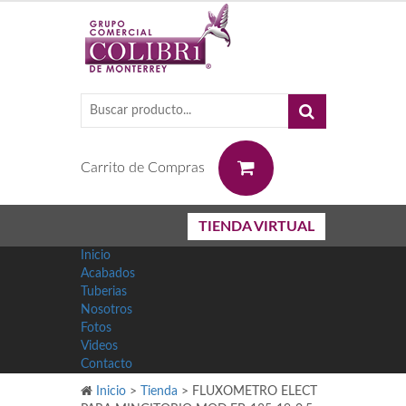
0
Carrito de Compras
TIENDA VIRTUAL
Inicio
Acabados
Tuberias
Nosotros
Fotos
Videos
Contacto
Inicio
>
Tienda
>
FLUXOMETRO ELECT