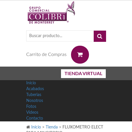
0
Carrito de Compras
TIENDA VIRTUAL
Inicio
Acabados
Tuberias
Nosotros
Fotos
Videos
Contacto
Inicio
>
Tienda
>
FLUXOMETRO ELECT