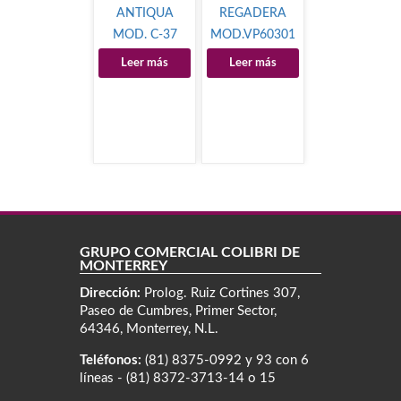
ANTIQUA
REGADERA
MOD. C-37
MOD.VP60301
Leer más
Leer más
GRUPO COMERCIAL COLIBRÍ DE
MONTERREY
Dirección:
Prolog. Ruiz Cortines 307,
Paseo de Cumbres, Primer Sector,
64346, Monterrey, N.L.
Teléfonos:
(81) 8375-0992 y 93 con 6
líneas - (81) 8372-3713-14 o 15