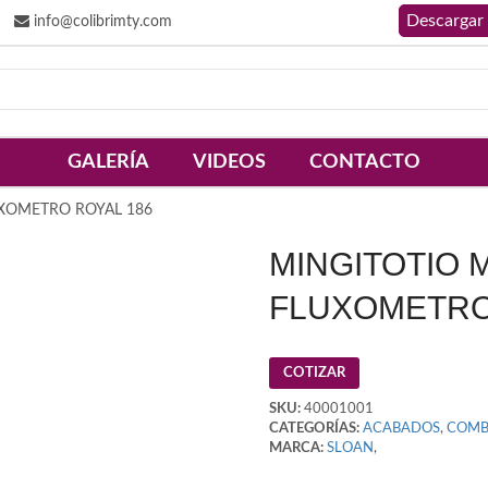
info@colibrimty.com
GALERÍA
VIDEOS
CONTACTO
XOMETRO ROYAL 186
MINGITOTIO 
FLUXOMETRO
COTIZAR
SKU:
40001001
CATEGORÍAS:
ACABADOS
,
COMB
MARCA:
SLOAN
,