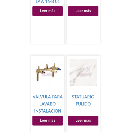
LAV. 16-B 01
Leer más
Leer más
VALVULA PARA
STATUARIO
LAVABO
PULIDO
INSTALACION
EN MURO
Leer más
Leer más