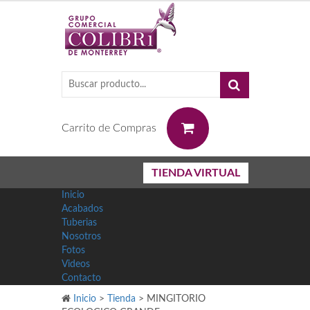
0
Carrito de Compras
TIENDA VIRTUAL
Inicio
Acabados
Tuberias
Nosotros
Fotos
Videos
Contacto
Inicio
>
Tienda
>
MINGITORIO