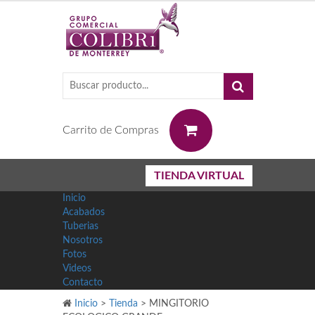
0
Carrito de Compras
TIENDA VIRTUAL
Inicio
Acabados
Tuberias
Nosotros
Fotos
Videos
Contacto
Inicio
>
Tienda
>
MINGITORIO