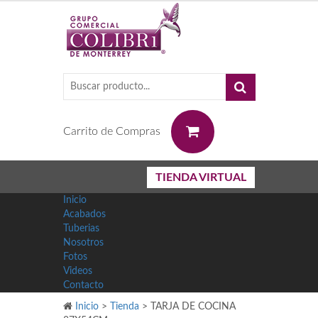
0
Carrito de Compras
TIENDA VIRTUAL
Inicio
Acabados
Tuberias
Nosotros
Fotos
Videos
Contacto
Inicio
>
Tienda
>
TARJA DE COCINA