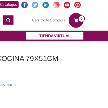
0
Carrito de Compras
TIENDA VIRTUAL
COCINA 79X51CM
RÍA
,
TARJAS