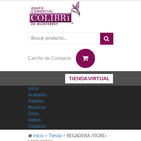
0
Carrito de Compras
TIENDA VIRTUAL
Inicio
Acabados
Tuberias
Nosotros
Fotos
Videos
Contacto
Inicio
>
Tienda
>
REGADERA «TIGRE»