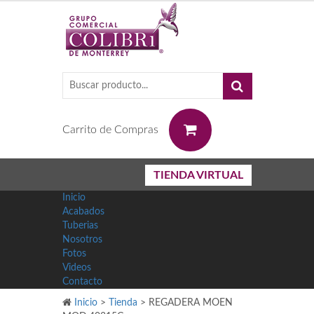
0
Carrito de Compras
TIENDA VIRTUAL
Inicio
Acabados
Tuberias
Nosotros
Fotos
Videos
Contacto
Inicio
>
Tienda
>
REGADERA MOEN