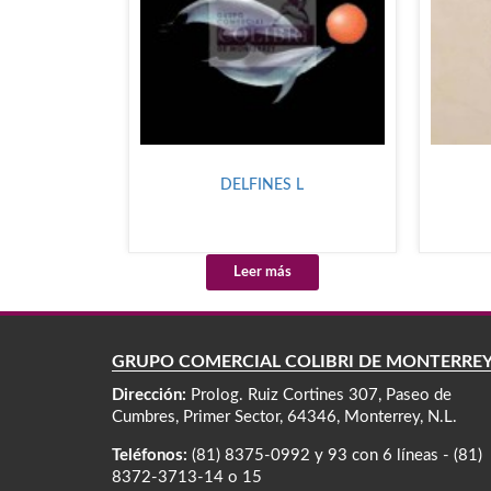
DELFINES L
Leer más
GRUPO COMERCIAL COLIBRÍ DE MONTERRE
Dirección:
Prolog. Ruiz Cortines 307, Paseo de
Cumbres, Primer Sector, 64346, Monterrey, N.L.
Teléfonos:
(81) 8375-0992 y 93 con 6 líneas - (81)
8372-3713-14 o 15