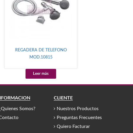
REGADERA DE TELEFONO
MOD.10815
Leer más
NFORMACIÓN
CLIENTE
¿Quienes Somos?
Nuestros Productos
Contacto
Preguntas Frecuentes
Quiero Facturar