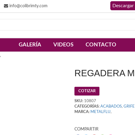
info@colibrimty.com
GALERÍA
VIDEOS
CONTACTO
7
REGADERA ME
COTIZAR
SKU:
10807
CATEGORÍAS:
ACABADOS
,
GRIFE
MARCA:
METALFLU
,
COMPARTIR