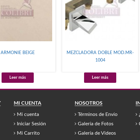
ARMONIE BEIGE
MEZCLADORA DOBLE MOD.MR-
1004
Leer más
Leer más
Y
MI CUENTA
NOSOTROS
I
Mi cuenta
Términos de Envío
Iniciar Sesión
Galería de Fotos
Mi Carrito
Galería de Videos