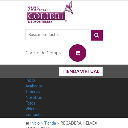
0
Carrito de Compras
TIENDA VIRTUAL
Inicio
Acabados
Tuberias
Nosotros
Fotos
Videos
Contacto
Inicio
>
Tienda
>
REGADERA HELVEX