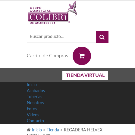
0
Carrito de Compras
TIENDA VIRTUAL
Inicio
Acabados
Tuberias
Nosotros
Fotos
Videos
Contacto
Inicio
>
Tienda
>
REGADERA HELVEX