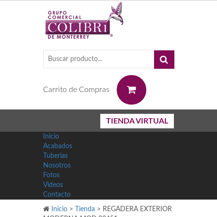
0
Carrito de Compras
TIENDA VIRTUAL
Inicio
Acabados
Tuberias
Nosotros
Fotos
Videos
Contacto
Inicio
>
Tienda
>
REGADERA EXTERIOR