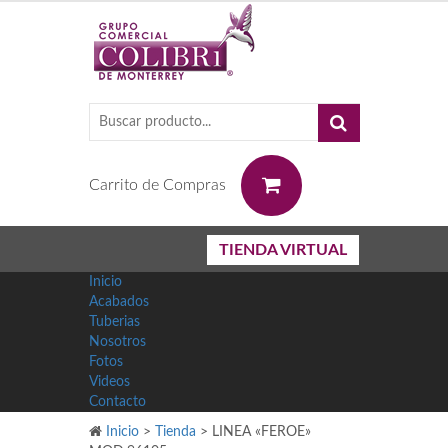
0
Carrito de Compras
TIENDA VIRTUAL
Inicio
Acabados
Tuberias
Nosotros
Fotos
Videos
Contacto
Inicio
>
Tienda
>
LINEA «FEROE»