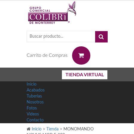
0
Carrito de Compras
TIENDA VIRTUAL
Inicio
Acabados
Tuberias
Nosotros
Fotos
Videos
Contacto
Inicio
>
Tienda
>
MONOMANDO