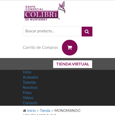
0
Carrito de Compras
TIENDA VIRTUAL
Inicio
Acabados
Tuberias
Nosotros
Fotos
Videos
Contacto
Inicio
>
Tienda
>
MONOMANDO