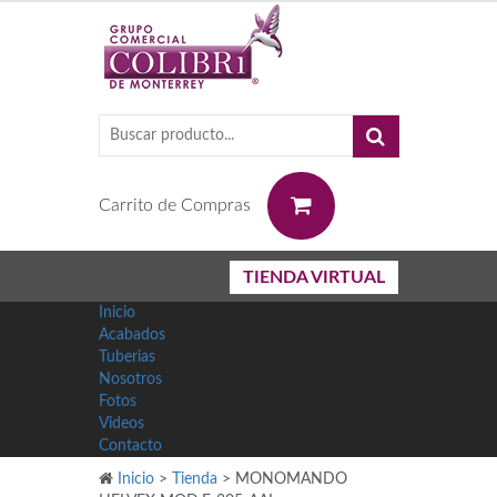
0
Carrito de Compras
TIENDA VIRTUAL
Inicio
Acabados
Tuberias
Nosotros
Fotos
Videos
Contacto
Inicio
>
Tienda
>
MONOMANDO