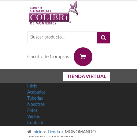
0
Carrito de Compras
TIENDA VIRTUAL
Inicio
Acabados
Tuberias
Nosotros
Fotos
Videos
Contacto
Inicio
>
Tienda
>
MONOMANDO