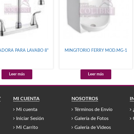
ADORA PARA LAVABO 8"
MINGITORIO FERRY MOD.MG-1
Leer más
Leer más
Y
MI CUENTA
NOSOTROS
I
Mi cuenta
Términos de Envío
Iniciar Sesión
Galería de Fotos
Mi Carrito
Galería de Videos