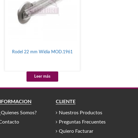
Rodel 22 mm Widia MOD.1961
Leer más
NFORMACIÓN
CLIENTE
¿Quienes Somos?
Nuestros Productos
Contacto
Preguntas Frecuentes
Quiero Facturar