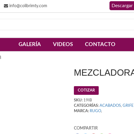
info@colibrimty.com
GALERÍA
VIDEOS
CONTACTO
B
MEZCLADORA 
COTIZAR
SKU:
19IB
CATEGORÍAS:
ACABADOS
,
GRIFE
MARCA:
RUGO
,
COMPARTIR