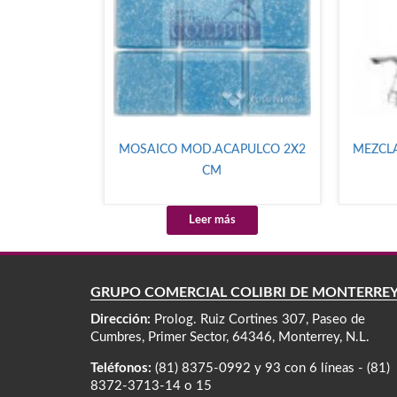
MOSAICO MOD.ACAPULCO 2X2
MEZCL
CM
Leer más
GRUPO COMERCIAL COLIBRÍ DE MONTERRE
Dirección:
Prolog. Ruiz Cortines 307, Paseo de
Cumbres, Primer Sector, 64346, Monterrey, N.L.
Teléfonos:
(81) 8375-0992 y 93 con 6 líneas - (81)
8372-3713-14 o 15