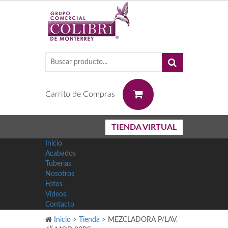
0
Carrito de Compras
TIENDA VIRTUAL
Inicio
Acabados
Tuberias
Nosotros
Fotos
Videos
Contacto
Inicio
>
Tienda
>
MEZCLADORA P/LAV.