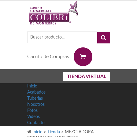
0
Carrito de Compras
TIENDA VIRTUAL
Inicio
Acabados
Tuberias
Nosotros
Fotos
Videos
Contacto
Inicio
>
Tienda
>
MEZCLADORA