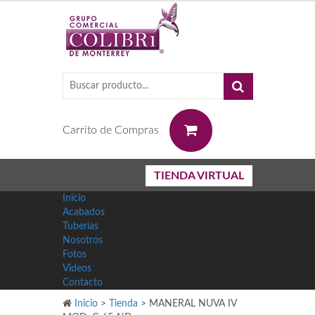
0
Carrito de Compras
TIENDA VIRTUAL
Inicio
Acabados
Tuberias
Nosotros
Fotos
Videos
Contacto
Inicio
>
Tienda
>
MANERAL NUVA IV