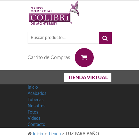
0
Carrito de Compras
TIENDA VIRTUAL
Inicio
Acabados
Tuberias
Nosotros
Fotos
Videos
Contacto
Inicio
>
Tienda
>
LUZ PARA BAÑO