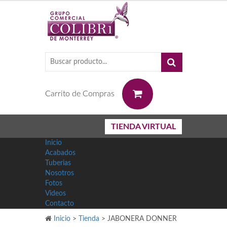
0
Carrito de Compras
TIENDA VIRTUAL
Inicio
Acabados
Tuberias
Nosotros
Fotos
Videos
Contacto
Inicio
>
Tienda
>
JABONERA DONNER