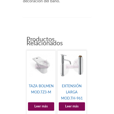
decoración del baño.
DN5065
Productos
Relacionados
TAZA BOLMEN
EXTENSIÓN
MOD.TZ3-M
LARGA
MOD.TH-961
Leer más
Leer más