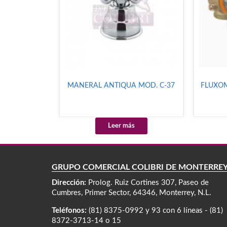
MANERAL ANTIQUA MOD. C-37
FLUXOM
Leer más
GRUPO COMERCIAL COLIBRÍ DE MONTERRE
Dirección:
Prolog. Ruiz Cortines 307, Paseo de
Cumbres, Primer Sector, 64346, Monterrey, N.L.
Teléfonos:
(81) 8375-0992 y 93 con 6 líneas - (81)
8372-3713-14 o 15