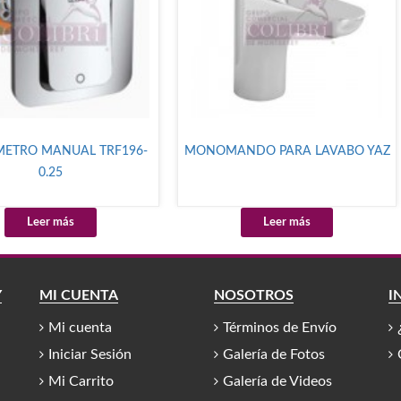
ETRO MANUAL TRF196-
MONOMANDO PARA LAVABO YAZ
0.25
Leer más
Leer más
Y
MI CUENTA
NOSOTROS
I
Mi cuenta
Términos de Envío
Iniciar Sesión
Galería de Fotos
Mi Carrito
Galería de Videos