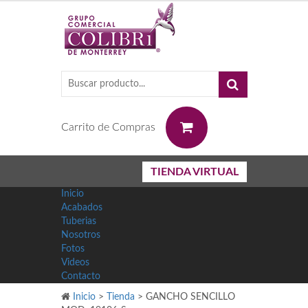
0
Carrito de Compras
TIENDA VIRTUAL
Inicio
Acabados
Tuberias
Nosotros
Fotos
Videos
Contacto
Inicio
>
Tienda
>
GANCHO SENCILLO