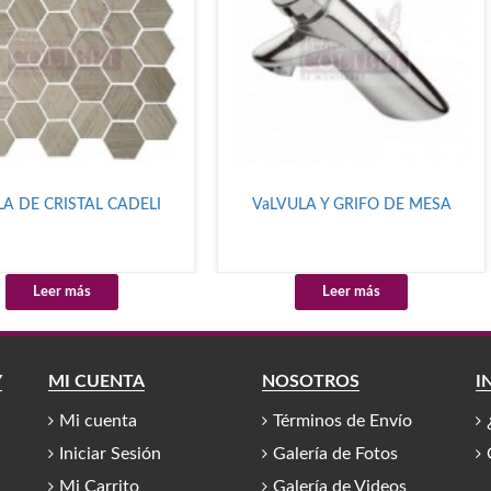
A DE CRISTAL CADELI
VaLVULA Y GRIFO DE MESA
Leer más
Leer más
Y
MI CUENTA
NOSOTROS
I
Mi cuenta
Términos de Envío
Iniciar Sesión
Galería de Fotos
Mi Carrito
Galería de Videos