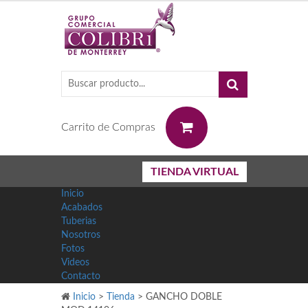
0
Carrito de Compras
TIENDA VIRTUAL
Inicio
Acabados
Tuberias
Nosotros
Fotos
Videos
Contacto
Inicio
>
Tienda
>
GANCHO DOBLE